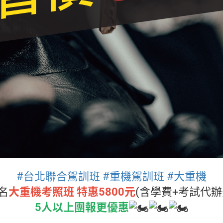
#台北聯合駕訓班
#重機駕訓班
#大重機
名
大重機考照班 特惠5800元
(含學費+考試代辦
5人以上團報更優惠