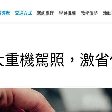
景導覽
交通方式
駕訓課程
學員推薦
教學優勢
活動
重機駕照，激省價