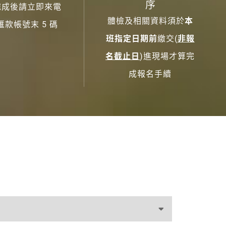
序
完成後請立即來電
體檢及相關資料須於
本
匯款帳號末 5 碼
班指定日期前
繳交(
非報
名截止日
)進現場才算完
成報名手續