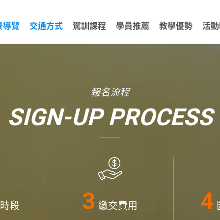
景導覽
交通方式
駕訓課程
學員推薦
教學優勢
活動
報名流程
SIGN-UP PROCESS
時段
繳交費用