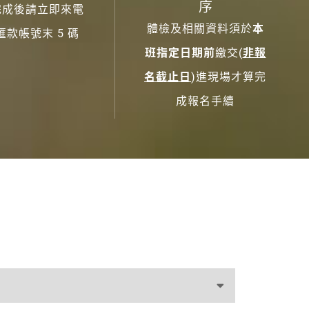
序
完成後請立即來電
體檢及相關資料須於
本
匯款帳號末 5 碼
班指定日期前
繳交(
非報
名截止日
)進現場才算完
成報名手續