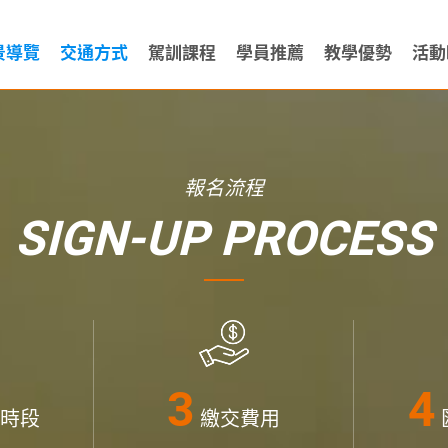
景導覽
交通方式
駕訓課程
學員推薦
教學優勢
活動
報名流程
SIGN-UP PROCESS
時段
繳交費用