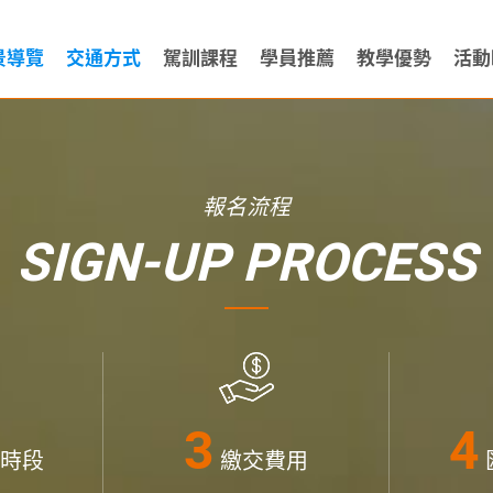
景導覽
交通方式
駕訓課程
學員推薦
教學優勢
活動
報名流程
SIGN-UP PROCESS
時段
繳交費用