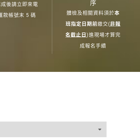
序
完成後請立即來電
體檢及相關資料須於
本
匯款帳號末 5 碼
班指定日期前
繳交(
非報
名截止日
)進現場才算完
成報名手續